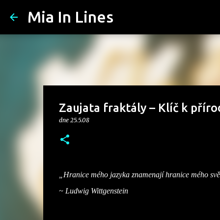
Mia In Lines
Zaujata fraktály – Klíč k přír
dne
25.5.08
„Hranice mého jazyka znamenají hranice mého svě
~ Ludwig Wittgenstein