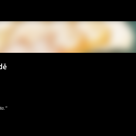
Přeskočit na hlavní obsah
odě
ta.“