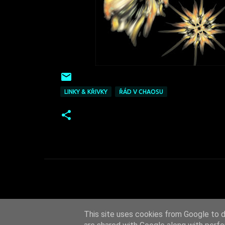
LINKY & KŘIVKY
ŘÁD V CHAOSU
This site uses cookies from Google to de