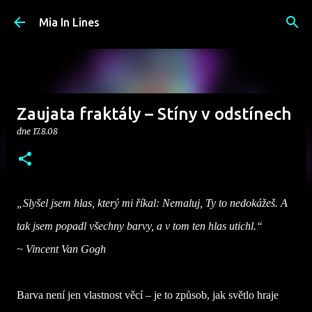
Přeskočit na hlavní obsah
Mia In Lines
Zaujata fraktály – Stíny v odstínech
dne
17.8.08
„Slyšel jsem hlas, který mi říkal: Nemaluj, Ty to nedokážeš. A
tak jsem popadl všechny barvy, a v tom ten hlas utichl.“
~
Vincent Van Gogh
Barva není jen vlastnost věcí – je to způsob, jak světlo hraje