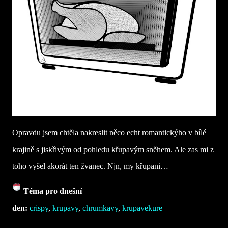
Opravdu jsem chtěla nakreslit něco echt romantickýho v bílé
krajině s jiskřivým od pohledu křupavým sněhem. Ale zas mi z
toho vyšel akorát ten žvanec. Njn, my křupani…
Téma pro dnešní
den:
crispy
,
krupavy
,
chrumkavy
,
krupavekure