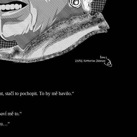
t, stačí to pochopit. To by mě bavilo.“
aví mě to.“
mku…“