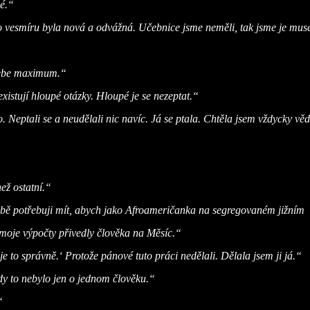
é.“
o vesmíru byla nová a odvážná. Učebnice jsme neměli, tak jsme je muse
 sebe maximum.“
xistují hloupé otázky. Hloupé je se nezeptat.“
 Neptali se a neudělali nic navíc. Já se ptala. Chtěla jsem vždycky věd
ež ostatní.“
sobě potřebuji mít, abych jako Afroameričanka na segregova
ném jižním
moje výpočty přivedly člověka na Měsíc.“
 je to správně.‘ Protože pánové tuto práci nedělali.
Dělala jsem ji já.“
dy to nebylo jen o jednom člověku.“
“