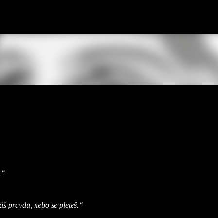
Přeskočit na hlavní obsah
.“
š pravdu, nebo se pleteš.“