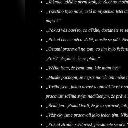
„Jakmile uděláte první krok, je všechno možn
„Všechno bylo nové, celá ta myšlenka letět d
napsat.“
„Pokud vás baví to, co děláte, dostanete ze
„Pokud chcete něco vědět, musíte se ptát. Nee
„Ostatní pracovali na tom, co jim bylo řečeno.
‚Proč?‘ Zvykli si, že se ptám.“
„Věřila jsem, že jsem tam, kde mám být.“
„Musíte pochopit, že nejste nic víc ani méně n
„Tušila jsem, jakou drzost a opovážlivost v 
pracovišti sdělila svým nadřízeným,
že právě 
„Řekli jen: ‚Pokud tvrdí, že je to správně, tak
„Vždycky jsme pracovali jako jeden tým. Nik
„Pokud ztratíte zvědavost, přestanete se učit.