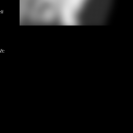
li
ět: