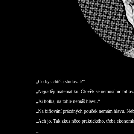
„Co bys chtěla studovat?“
„Nejraději matematiku. Člověk se nemusí nic biflova
„Jsi holka, na tohle nemáš hlavu.“
„Na biflování prázdných pouček nemám hlavu. Neb
„Ach jo. Tak zkus něco praktického, třeba ekono
...