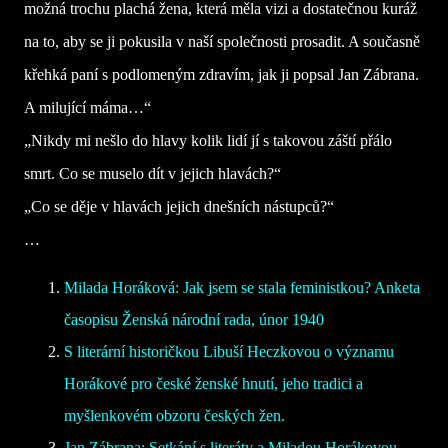
možná trochu plachá žena, která měla vizi a dostatečnou kuráž
na to, aby se ji pokusila v naší společnosti prosadit. A současně
křehká paní s podlomeným zdravím, jak ji popsal Jan Zábrana.
A milující máma…“
„Nikdy mi nešlo do hlavy kolik lidí jí s takovou záští přálo
smrt. Co se muselo dít v jejich hlavách?“
„Co se děje v hlavách jejich dnešních nástupců?“
…
Milada Horáková: Jak jsem se stala feministkou? Anketa
časopisu Ženská národní rada, únor 1940
S literární historičkou Libuší Heczkovou o významu
Horákové pro české ženské hnutí, jeho tradici a
myšlenkovém obzoru českých žen.
Jan Zábrana: Setkání s literáty a Miladou Horákovou