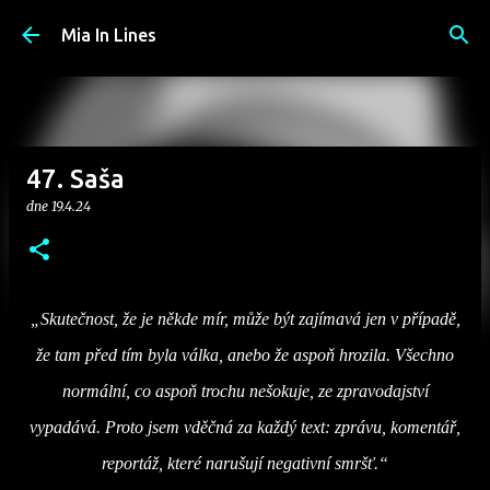
Přeskočit na hlavní obsah
Mia In Lines
47. Saša
dne
19.4.24
„Skutečnost, že je někde mír, může být zajímavá jen v případě,
že tam před tím byla válka, anebo že aspoň hrozila. Všechno
normální, co aspoň trochu nešokuje, ze zpravodajství
vypadává. Proto jsem vděčná za každý text: zprávu, komentář,
reportáž, které narušují negativní smršť.“