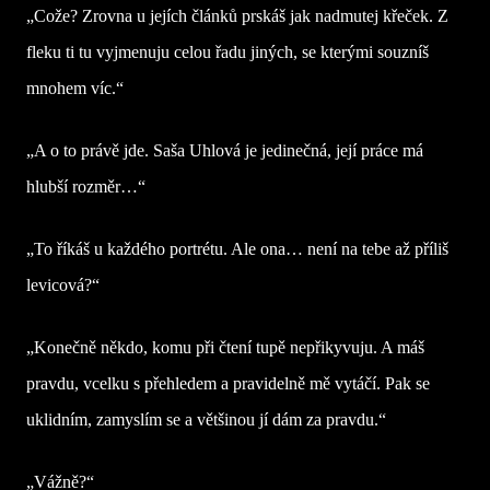
„Cože? Zrovna u jejích článků prskáš jak nadmutej křeček. Z
fleku ti tu vyjmenuju celou řadu jiných, se kterými souzníš
mnohem víc.“
„A o to právě jde. Saša Uhlová je jedinečná, její práce má
hlubší rozměr…“
„To říkáš u každého portrétu. Ale ona… není na tebe až příliš
levicová?“
„Konečně někdo, komu při čtení tupě nepřikyvuju. A máš
pravdu, vcelku s přehledem a pravidelně mě vytáčí. Pak se
uklidním, zamyslím se a většinou jí dám za pravdu.“
„Vážně?“