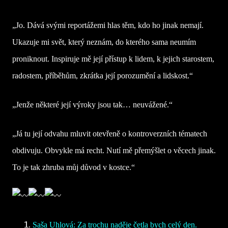
„Jo. Dává svými reportážemi hlas těm, kdo ho jinak nemají.
Ukazuje mi svět, který neznám, do kterého sama neumím
proniknout. Inspiruje mě její přístup k lidem, k jejich starostem,
radostem, příběhům, zkrátka její porozumění a lidskost.“
„Jenže některé její výroky jsou tak… neuvážené.“
„Já tu její odvahu mluvit otevřeně o kontroverzních tématech
obdivuju. Obvykle má recht. Nutí mě přemýšlet o věcech jinak.
To je tak zhruba můj důvod v kostce.“
Saša Uhlová: Za trochu naděje četla bych celý den.