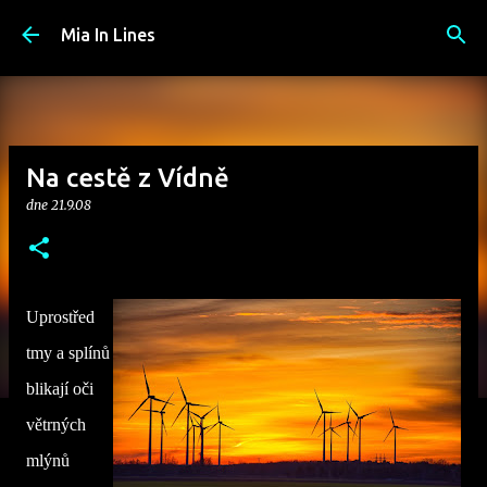
Přeskočit na hlavní obsah
Mia In Lines
Na cestě z Vídně
dne
21.9.08
Uprostřed
tmy a splínů
blikají oči
větrných
mlýnů