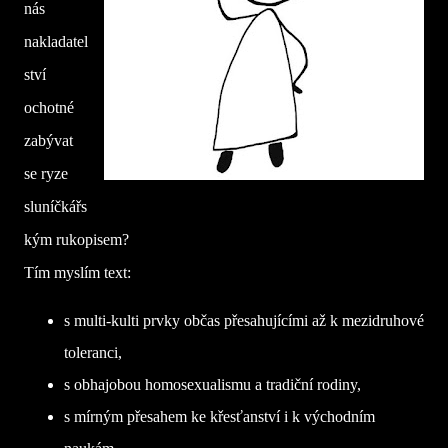
nás
nakladatel
ství
ochotné
zabývat
se ryze
sluníčkářs
kým rukopisem?
Tím myslím text:
s multi-kulti prvky občas přesahujícími až k mezidruhové
toleranci,
s obhajobou homosexualismu a tradiční rodiny,
s mírným přesahem ke křesťanství i k východním