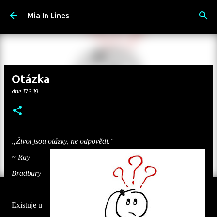
Přeskočit na hlavní obsah
Mia In Lines
Otázka
dne
17.3.19
„Život jsou otázky, ne odpovědi.“
~ Ray
Bradbury
Existuje u