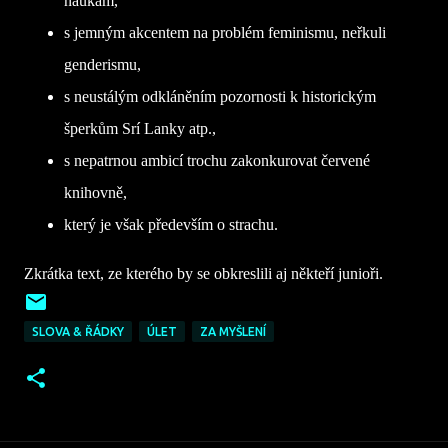
naukám,
s jemným akcentem na problém feminismu, neřkuli
genderismu,
s neustálým odkláněním pozornosti k historickým
šperkům Srí Lanky atp.,
s nepatrnou ambicí trochu zakonkurovat červené
knihovně,
který je však především o strachu.
Zkrátka text, ze kterého by se obkreslili aj někteří junioři.
SLOVA & ŘÁDKY
ÚLET
ZA MYŠLENÍ