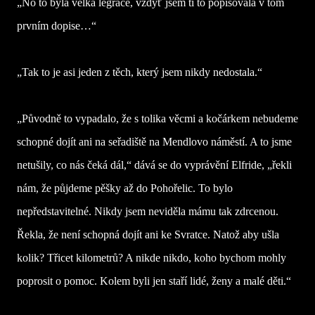
„No to byla velká legrace, vždyť jsem ti to popisovala v tom
prvním dopise…“
„Tak to je asi jeden z těch, který jsem nikdy nedostala.“
„Původně to vypadalo, že s tolika věcmi a kočárkem nebudeme
schopné dojít ani na seřadiště na Mendlovo náměstí. A to jsme
netušily, co nás čeká dál,“ dává se do vyprávění Elfride, „řekli
nám, že půjdeme pěšky až do Pohořelic. To bylo
nepředstavitelné. Nikdy jsem neviděla mámu tak zdrcenou.
Řekla, že není schopná dojít ani ke Svratce. Natož aby ušla
kolik? Třicet kilometrů? A nikde nikdo, koho bychom mohly
poprosit o pomoc. Kolem byli jen staří lidé, ženy a malé děti.“