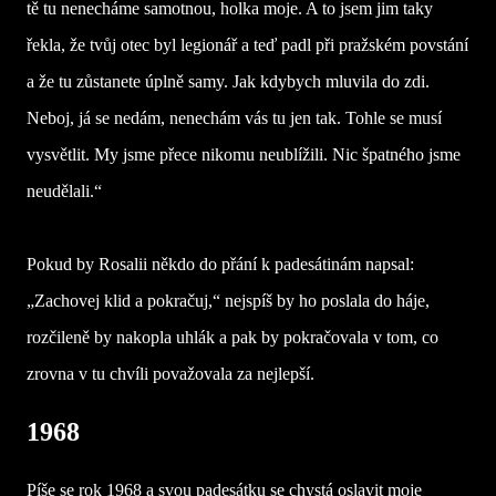
tě tu nenecháme samotnou, holka moje. A to jsem jim taky
řekla, že tvůj otec byl legionář a teď padl při pražském povstání
a že tu zůstanete úplně samy. Jak kdybych mluvila do zdi.
Neboj, já se nedám, nenechám vás tu jen tak. Tohle se musí
vysvětlit. My jsme přece nikomu neublížili. Nic špatného jsme
neudělali.“
Pokud by Rosalii někdo do přání k padesátinám napsal:
„Zachovej klid a pokračuj,“ nejspíš by ho poslala do háje,
rozčileně by nakopla uhlák a pak by pokračovala v tom, co
zrovna v tu chvíli považovala za nejlepší.
1968
Píše se rok 1968 a svou padesátku se chystá oslavit moje