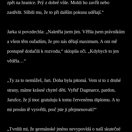
zpět na hranice. Prý z dobré vůle. Mohli ho zavřít nebo
zastřelit. Slíbili mu, že to při dalším pokusu udělají.“
Jarka si povzdechla: „Naletěla jsem jim. Věřila jsem právníkům
a všem těm ouřadům, že pro nás dělají maximum. A oni mě
postupně dotlačili k rozvodu,“ sklopila oči. „Kdybych to jen
věděla…“
„Ty za to nemůžeš, Jari. Doba byla pitomá. Vem si to z druhé
strany, máme krásné chytré děti. Vyřiď Dagmarce, pardon,
Jarušce, že jí moc gratuluju k tomu červenému diplomu. A to
mi prosím tě vysvětli, proč jste ji přejmenovali?“
„Tvrdili mi, že germánské jméno nevypovídá o naší skutečné