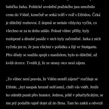
babička Jarka. Politické uvolnění pražského jara umožnilo
cestu do Vídně, konečně se setká tváří v tvář s Elfridou. Čeká
je důležitý rozhovor. Z dopisů se nedalo vždycky vyčíst, co
všechno se za tu dobu událo. Pokud vůbec přišly, byly
rozlepené a dlouhé pasáže v nich byly začerněné. Jarka z nich
vyčetla jen to, že jsou všichni v pořádku a žijí ve Stuttgartu.
Přes úřady se snažila spojit s manželem, bylo to důležité, už
kvůli dcerce. Tvrdili jí, že ze strany otce není zájem.
„To vůbec není pravda, že Vilém neměl zájem!“ rozčiluje se
Elfride, „byl naopak hrozně nešťastný, chtěl vás vidět. Jenže
ho odmítli pustit přes hranice. Jednou, ještě v pětačtyřicátým, se
mu prý podařilo tajně dojet až do Brna. Tam ho zatkli a odvezli