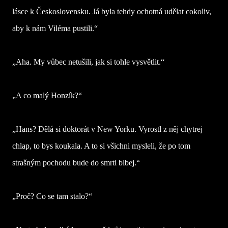
lásce k Československu. Já byla tehdy ochotná udělat cokoliv,
aby k nám Viléma pustili.“
„Aha. My vůbec netušili, jak si tohle vysvětlit.“
„A co malý Honzík?“
„Hans? Dělá si doktorát v New Yorku. Vyrostl z něj chytrej
chlap, to bys koukala. A to si všichni mysleli, že po tom
strašným pochodu bude do smrti blbej.“
„Proč? Co se tam stalo?“