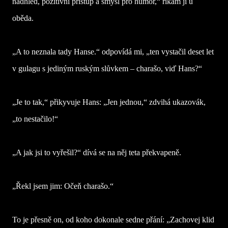
nadhled, pozitivní přístup a smysl pro humor,“ říkám jí u
oběda.
„A to neznala tady Hanse.“ odpovídá mi, „ten vystačil deset let
v gulagu s jediným ruským slůvkem – charašo, viď Hans?“
„Je to tak,“ přikyvuje Hans: „Jen jednou,“ zdvihá ukazovák,
„to nestačilo!“
„A jak jsi to vyřešil?“ dívá se na něj teta překvapeně.
„Řekl jsem jim: Očeň charašo.“
To je přesně on, od koho dokonale sedne přání: „Zachovej klid