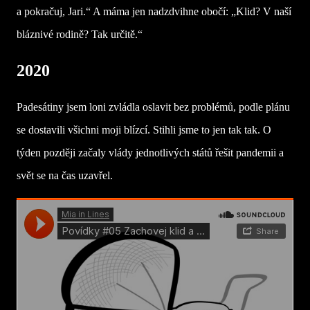
a pokračuj, Jari.“ A máma jen nadzdvihne obočí: „Klid? V naší
bláznivé rodině? Tak určitě.“
2020
Padesátiny jsem loni zvládla oslavit bez problémů, podle plánu
se dostavili všichni moji blízcí. Stihli jsme to jen tak tak. O
týden později začaly vlády jednotlivých států řešit pandemii a
svět se na čas uzavřel.