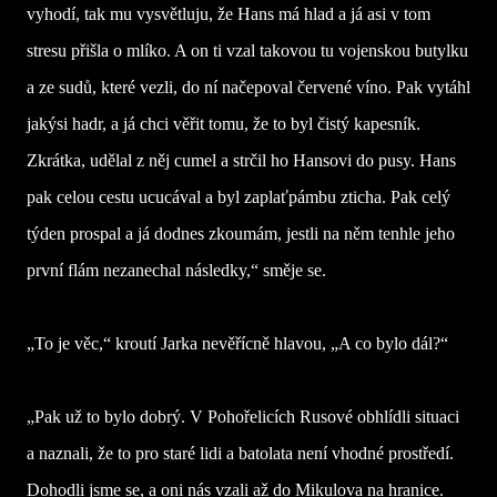
vyhodí, tak mu vysvětluju, že Hans má hlad a já asi v tom
stresu přišla o mlíko. A on ti vzal takovou tu vojenskou butylku
a ze sudů, které vezli, do ní načepoval červené víno. Pak vytáhl
jakýsi hadr, a já chci věřit tomu, že to byl čistý kapesník.
Zkrátka, udělal z něj cumel a strčil ho Hansovi do pusy. Hans
pak celou cestu ucucával a byl zaplaťpámbu zticha. Pak celý
týden prospal a já dodnes zkoumám, jestli na něm tenhle jeho
první flám nezanechal následky,“ směje se.
„To je věc,“ kroutí Jarka nevěřícně hlavou, „A co bylo dál?“
„Pak už to bylo dobrý. V Pohořelicích Rusové obhlídli situaci
a naznali, že to pro staré lidi a batolata není vhodné prostředí.
Dohodli jsme se, a oni nás vzali až do Mikulova na hranice.