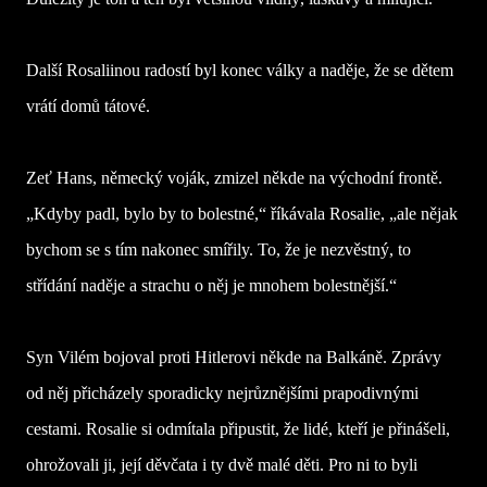
Další Rosaliinou radostí byl konec války a naděje, že se dětem
vrátí domů tátové.
Zeť Hans, německý voják, zmizel někde na východní frontě.
„Kdyby padl, bylo by to bolestné,“ říkávala Rosalie, „ale nějak
bychom se s tím nakonec smířily. To, že je nezvěstný, to
střídání naděje a strachu o něj je mnohem bolestnější.“
Syn Vilém bojoval proti Hitlerovi někde na Balkáně. Zprávy
od něj přicházely sporadicky nejrůznějšími prapodivnými
cestami. Rosalie si odmítala připustit, že lidé, kteří je přinášeli,
ohrožovali ji, její děvčata i ty dvě malé děti. Pro ni to byli