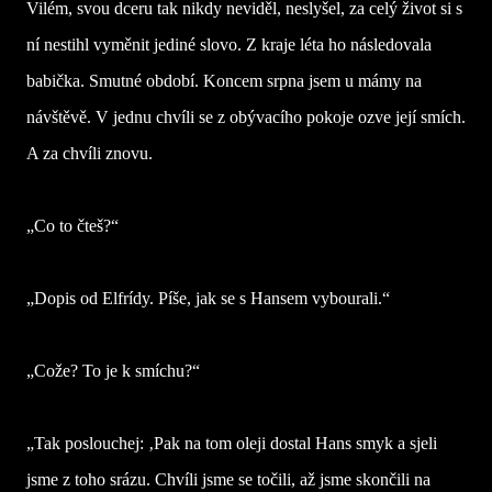
Vilém, svou dceru tak nikdy neviděl, neslyšel, za celý život si s
ní nestihl vyměnit jediné slovo. Z kraje léta ho následovala
babička. Smutné období. Koncem srpna jsem u mámy na
návštěvě. V jednu chvíli se z obývacího pokoje ozve její smích.
A za chvíli znovu.
„Co to čteš?“
„Dopis od Elfrídy. Píše, jak se s Hansem vybourali.“
„Cože? To je k smíchu?“
„Tak poslouchej: ‚Pak na tom oleji dostal Hans smyk a sjeli
jsme z toho srázu. Chvíli jsme se točili, až jsme skončili na