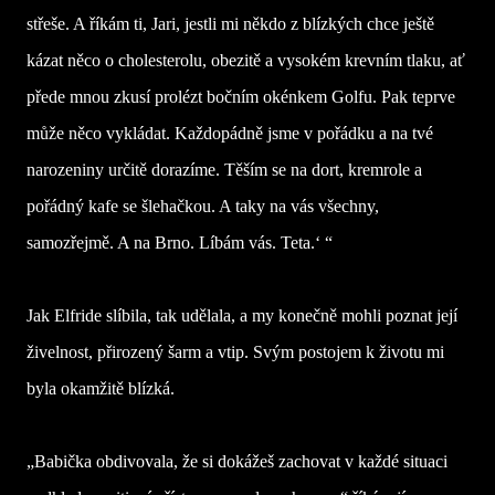
střeše. A říkám ti, Jari, jestli mi někdo z blízkých chce ještě
kázat něco o cholesterolu, obezitě a vysokém krevním tlaku, ať
přede mnou zkusí prolézt bočním okénkem Golfu. Pak teprve
může něco vykládat. Každopádně jsme v pořádku a na tvé
narozeniny určitě dorazíme. Těším se na dort, kremrole a
pořádný kafe se šlehačkou. A taky na vás všechny,
samozřejmě. A na Brno. Líbám vás. Teta.‘ “
Jak Elfride slíbila, tak udělala, a my konečně mohli poznat její
živelnost, přirozený šarm a vtip. Svým postojem k životu mi
byla okamžitě blízká.
„Babička obdivovala, že si dokážeš zachovat v každé situaci