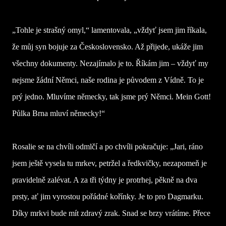
„Tohle je strašný omyl,“ lamentovala, „vždyť jsem jim říkala,
že můj syn bojuje za Československo. Až přijede, ukáže jim
všechny dokumenty. Nezajímalo je to. Říkám jim – vždyť my
nejsme žádní Němci, naše rodina je původem z Vídně. To je
prý jedno. Mluvíme německy, tak jsme prý Němci. Mein Gott!
Půlka Brna mluví německy!“
Rosalie se na chvíli odmlčí a po chvíli pokračuje: „Jari, ráno
jsem ještě vysela tu mrkev, petržel a ředkvičky, nezapomeň je
pravidelně zalévat. A za tři týdny je protrhej, pěkně na dva
prsty, ať jim vyrostou pořádné kořínky. Je to pro Dagmarku.
Díky mrkvi bude mít zdravý zrak. Snad se brzy vrátíme. Přece