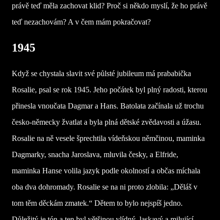
právě teď měla zachovat klid? Proč si někdo myslí, že ho právě
teď nezachovám? A v čem mám pokračovat?
1945
Když se chystala slavit své půlsté jubileum má prababička
Rosalie, psal se rok 1945. Jeho počátek byl plný radosti, kterou
přinesla vnoučata Dagmar a Hans. Batolata začínala už trochu
česko-německy žvatlat a byla plná dětské zvědavosti a úžasu.
Rosalie na ně vesele šprechtila vídeňskou němčinou, maminka
Dagmarky, snacha Jaroslava, mluvila česky, a Elfride,
maminka Hanse volila jazyk podle okolností a občas míchala
oba dva dohromady. Rosalie se na ni proto zlobila: „Děláš v
tom těm děckám zmatek.“ Dětem to bylo nejspíš jedno.
Důležitý je tón a ten byl většinou vlídný, laskavý a milující.