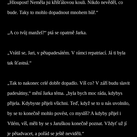
„Hloupost! Neměla jsi křišťálovou kouli. Nikdo nevěděl, co
bude. Taky to mohlo dopadnout mnohem hůř.“
„A co tvůj manžel?“ ptá se opatrně Jarka.
„Vrátil se, Jari, v pětapadesátém. V rámci repatriací. Já ti byla
tak šťastná.“
„Tak to nakonec celé dobře dopadlo. Víš co? V září budu slavit
padesátiny,“ mění Jarka téma. „byla bych moc ráda, kdybys
přijela. Kdybyste přijeli všichni. Teď, když se to u nás uvolnilo,
by se to konečně mohlo povést, co myslíš? A kdyby přijel i
Vilém, víš, měli by se s Jaruškou konečně poznat. Vždyť už jí
je pětadvacet, a pořád se ještě neviděli.“