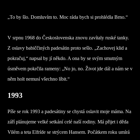
„To by šlo. Domluvím to. Moc ráda bych si prohlédla Brno.“
V srpnu 1968 do Československa znovu zavítaly ruské tanky.
Z oslavy babiččiných padesátin proto sešlo. „Zachovej klid a
pokračuj,“ napsal by jí někdo. A ona by se svým smutným
úsměvem pokrčila rameny: „No jo, no. Život jde dál a nám se v
něm holt nemusí všechno líbit.“
1993
Píše se rok 1993 a padesátiny se chystá oslavit moje máma. Na
září plánujeme velké setkání celé naší rodiny. Má přijet i děda
Vilém a teta Elfríde se strýcem Hansem. Počátkem roku umírá