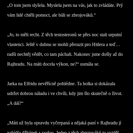
„O tom jsem slyšela. Myslela jsem na vás, jak to zvládáte. Prý
vám lidé chtěli pomoct, ale báli se zbrojováků.“
„Jo, to měli recht. Z těch testosteronů se přes noc stali urputní
vlastenci. Ještě v dubnu se mohli přerazit pro Hitlera a teď…
radši nechtěj vědět, co tam páchali. Nakonec jsme došly až do
Rajhradu. Na máti docela výkon, ne?“ usmála se.
Jarka na Elfridu nevěřícně pohlédne. Ta holka si dokázala
udržet dobrou náladu i ve chvíli, kdy jim šlo skutečně o život.
„A dál?“
„Máti už byla opravdu vyčerpaná a nějaká paní v Rajhradu jí
nabídla džbánek s vodou. Jeden z těch zbrojováků to uviděl,