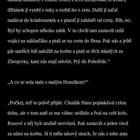
džbánek jí vytrhl z ruky a rozbil ho o zem. Další jí začal
nadávat do kolaborantek a s pistolí ji zaháněl od cesty. Blb, no.
Byl by schopen někoho zabít. V tu chvíli tam zastavili ruští
vojáci na náklaďáku a ptali se na cestu do Brna. Pak nás a ještě
pár starších lidí naložili na korbu a ptali se těch mladých ze
Zbrojovky, kam nás mají odvézt. Prý do Pohořelic.“
„A co se teda stalo s malým Honzíkem?“
„Počkej, teď to právě přijde. Chudák Hans poplakával celou
dobu, ale v tom autě se mu vůbec nelíbilo a řval na celé kolo.
Rusové z něj byli strašně nervózní. Pak zastavili a jeden vlezl
za námi na korbu. Já ti měla takový strach, že nás z toho auta