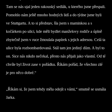
Tam se nás ujal jeden rakouský sedlák, u kterého jsme přespali.
Pomohlo nám ještě mnoho hodných lidí a do týdne jsme byli
ve Stuttgartu. A to si představ, šla jsem s maminkou a s
kočárkem po ulici, kde měli bydlet manželovy rodiče a úplně
zbytečně jsem v ruce žmoulala papírek s jejich adresou. Celá ta
ulice byla rozbombardovaná. Stál tam jen jediný dům. A byl to
on. Sice nás nikdo nečekal, přesto nás přijali jako vlastní. Od té
chvíle byl život zase v pořádku. Říkám pořád, že všechno zlé
je pro něco dobré.“
„Říkám si, že jsem tehdy měla odejít s vámi,“ smutně se usmála
Jarka.