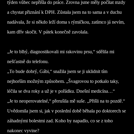
týden vůbec nepřišla do práce. Zrovna jsme měly počítat mzdy
a chystat přiznání k DPH. Zůstala jsem na to sama a v duchu
nadávala, že si někdo leží doma s rýmičkou, zatímco já nevím,
kam dřív skočit. V pátek konečně zavolala.
„Je to blbý, diagnostikovali mi rakovinu prsu,“ sdělila mi
nešťastně do telefonu.
„To bude dobrý, Gábi,“ snažila jsem se ji uklidnit tím
nejhorším možným způsobem. „Švagrovou to potkalo taky,
léčila se dva roky a už je v pořádku. Dnešní medicína…“
„Je to neoperovatelné,“ přerušila mě suše. „Přišli na to pozdě.“
Uvědomila jsem si, jak v poslední době běhala po doktorech se
záhadnými bolestmi zad. Koho by napadlo, co se z toho
nakonec vyvine?