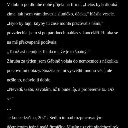
V dubnu po dlouhé době přijela na firmu. „Letos byla dlouhá
zima, tak jsem vám dovezla sluníčko, děcka,“ hlásila vesele.
„Bylo by fajn, kdyby tu zase mohla pracovat s námi,“
povzdechla jsem si po pár dnech nahlas v kanceláři. Hanka se
na mě překvapeně podívala:
„To už asi nepůjde, říkala mi, že je to špatný.“
Zhruba za týden jsem Gábině volala do nemocnice s několika
pracovními dotazy. Snažila se mi vysvětlit mnoho věcí, ale
nešlo to, nebylo jí dobře.
„Nevadí, Gábi, zavolám, až ti bude líp, a probereme to. Drž
se.“
…
Je konec května, 2021. Sedím tu nad rozpracovaným
účetnictvím jedné malé firmičky. Musím uzavřít předchozí rok