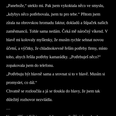
„Panebože,“ uteklo mi. Pak jsem vykoktala něco ve smyslu,
„kdybys něco potřebovala, jsem tu pro tebe.“ Přitom jsem
zírala na obrovskou hromadu faktur, dokladů a štípaček našich
zaměstnanců. Tohle sama nedám. Čeká mě náročný víkend. V
hlavě mi kolovaly myšlenky, že musím rychle sehnat novou
účetní, a výčitky, že chladnokrevně řeším potřeby firmy, místo
toho, abych řešila potřeby kamarádky. „Potřebuješ něco?“
zopakovala jsem do telefonu.
„Potřebuju být hlavně sama a srovnat si to v hlavě. Musím si
promyslet, co dál.“
Chvatně se rozloučila a já se tloukla do hlavy, že jsem tak
důležitý rozhovor nezvládla.
…