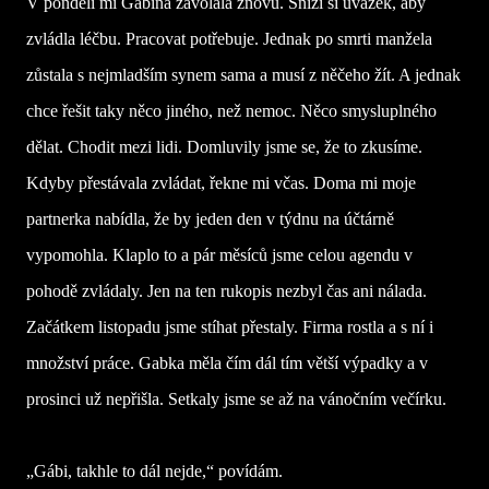
V pondělí mi Gábina zavolala znovu. Sníží si úvazek, aby
zvládla léčbu. Pracovat potřebuje. Jednak po smrti manžela
zůstala s nejmladším synem sama a musí z něčeho žít. A jednak
chce řešit taky něco jiného, než nemoc. Něco smysluplného
dělat. Chodit mezi lidi. Domluvily jsme se, že to zkusíme.
Kdyby přestávala zvládat, řekne mi včas. Doma mi moje
partnerka nabídla, že by jeden den v týdnu na účtárně
vypomohla. Klaplo to a pár měsíců jsme celou agendu v
pohodě zvládaly. Jen na ten rukopis nezbyl čas ani nálada.
Začátkem listopadu jsme stíhat přestaly. Firma rostla a s ní i
množství práce. Gabka měla čím dál tím větší výpadky a v
prosinci už nepřišla. Setkaly jsme se až na vánočním večírku.
„Gábi, takhle to dál nejde,“ povídám.