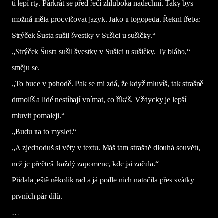
ti lepí rty. Párkrát se před řečí zhluboka nadechni. Taky bys
možná měla procvičovat jazyk. Jako u logopeda. Řekni třeba:
Strýček Šusta sušil švestky v Sušici u sušičky.“
„Strýček Šusta sušil švestky v Sušici u sušičky. Ty bláho,“
směju se.
„To bude v pohodě. Pak se mi zdá, že když mluvíš, tak strašně
drmolíš a lidé nestíhají vnímat, co říkáš. Vždycky je lepší
mluvit pomaleji.“
„Budu na to myslet.“
„A zjednoduš si věty v textu. Máš tam strašně dlouhá souvětí,
než je přečteš, každý zapomene, kde jsi začala.“
Přidala ještě několik rad a já podle nich natočila přes svátky
prvních pár dílů.
…