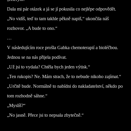
Dala mi pár otázek a já se jí pokusila co nejlépe odpovědět.
„No vidíš, teď to tam takhle pěkně napiš,“ ukončila náš
rozhovor. „A bude to ono.“
…
V následujícím roce prošla Gabka chemoterapií a bioléčbou.
Jednou se na nás přijela podívat.
„Už jsi to vydala? Chtěla bych jeden výtisk.“
„Ten rukopis? Ne. Mám strach, že to nebude nikoho zajímat.“
„Určitě bude. Normálně to nabídni do nakladatelství, někdo po
tom rozhodně sáhne.“
„Myslíš?“
„No jasně. Přece jsi to nepsala zbytečně.“