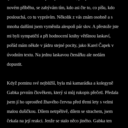
novém příběhu, se zabývám tím, kdo asi čte to, co píšu, kdo
poslouchá, co tu vyprávím. Několik z vás znám osobně a s
mnoha dalšími jsem vyměnila alespoň pár slov. A přestože jste
mi byli sympatičtí a při hodnocení knihy většinou laskaví,
pořád mám někde v jádru stejné pocity, jako Karel Čapek v
úvodním textu. Na jednu laskavou čtenářku ale nedám
dopustit.
Když pominu své nejbližší, byla má kamarádka a kolegyně
Gabka prvním člověkem, který si můj rukopis přečetl. Předala
jsem jí ho uprostřed žhavého června před třemi lety s velmi
malou dušičkou. Dílem netrpělivě, dílem se strachem, jsem
čekala na její reakci. Jenže se stalo něco jiného. Gabka ten