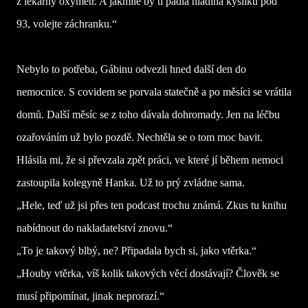
z lékárny oxymetr. A jakmile by ti padla hladina kyslíku pod
93, volejte záchranku.“
Nebylo to potřeba, Gábinu odvezli hned další den do
nemocnice. S covidem se porvala statečně a po měsíci se vrátila
domů. Další měsíc se z toho dávala dohromady. Jen na léčbu
ozařováním už bylo pozdě. Nechtěla se o tom moc bavit.
Hlásila mi, že si převzala zpět práci, ve které jí během nemoci
zastoupila kolegyně Hanka. Už to prý zvládne sama.
„Hele, teď už jsi přes ten podcast trochu známá. Zkus tu knihu
nabídnout do nakladatelství znovu.“
„To je takový blbý, ne? Připadala bych si, jako vtěrka.“
„Houby vtěrka, víš kolik takových věcí dostávají? Člověk se
musí připomínat, jinak neprorazí.“