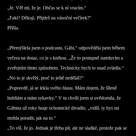
„Je. Věř mi, že je. Občas se k ní vracím.“
„Fakt? Děkuji. Přijdeš na vánoční večírek?“
Přišla.
„Přemýšlela jsem o podcastu, Gábi,“ odpověděla jsem během
večera na dotaz, co je s knihou. „Že to postupně namluvím a
zveřejním tímto způsobem. Technicky bych to snad zvládla.“
„No to je skvělý, proč to ještě neděláš?“
„Popravdě, já se lekla svého hlasu. Mám dojem, že šíleně
huhňám a mám sykavky.“ V tu chvíli jsem si uvědomila, že
Gábina už roky hraje ochotnické divadlo, „vidíš, ty bys mi
mohla poradit, jak na to.“
„To víš, že jo. Jednak je třeba pít, ale ne sladké, protože pak se