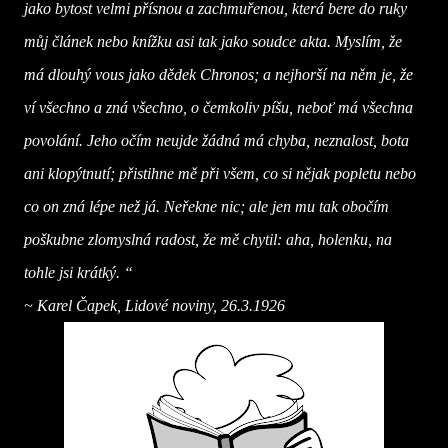
jako bytost velmi přísnou a zachmuřenou, která bere do ruky
můj článek nebo knížku asi tak jako soudce akta. Myslím, že
má dlouhý vous jako dědek Chronos; a nejhorší na něm je, že
ví všechno a zná všechno, o čemkoliv píšu, neboť má všechna
povolání. Jeho očím neujde žádná má chyba, neznalost, bota
ani klopýtnutí; přistihne mě při všem, co si nějak popletu nebo
co on zná lépe než já. Neřekne nic; ale jen mu tak obočím
poškubne zlomyslná radost, že mě chytil: aha, holenku, na
tohle jsi krátký. “
~ Karel Čapek, Lidové noviny, 26.3.1926