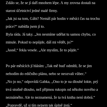
Zdálo se, že se jí daří mnohem lépe. A my zrovna dostali na
starost účetnictví jedné malé firmy.
„Jak jsi na tom, Gábi? Nemáš pár hodin v měsíci čas na trochu
práce?“ nabídla jsem jí to.
Byla ráda. Já taky. „Jen nesmíme udělat tu samou chybu, co
minule. Pokud to nepůjde, dáš mi vědět, jo?“
„Jasně,“ řekla vesele. „Ale myslím, že to půjde.“
Po pár měsících jí hlásím: „Tak mě buď odmítli, že se jim
nehodím do edičního plánu, nebo se neozvali vůbec.“
„No jo no,“ odpovídá Gabka, „Ono to je na dlouhé lokte, prý
trvá strašně dlouho, než přijmou rukopis od někoho nového a
neznámého. Ale to neznamená, že ta tvá kniha není dobrá.“
„Popravdě, už si tím nejsem tak úplně jistá.“