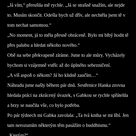
„Já vím,“ přerušila mě rychle. „Já se strašně snažím, ale nejde
to. Musím skončit. Odešla bych už dřív, ale nechtěla jsem tě v
tom nechat samotnou.“
„No moment, já to měla přesně obráceně. Bylo mi blbý hodit tě
přes palubu a hledat někoho nového.“
Obě na sebe překvapeně zíráme. Jsme to ale můry. Vycházely
bychom si vzájemně vstříc až do úplného sebezničení.
„A víš aspoň o někom? Já ho klidně zaučím…“
Náhradu jsme našly během pár dnů. Sestřenice Hanka zrovna
hledala práci na zkrácený úvazek, s Gabkou se rychle spřátelila
a brzy se naučila vše, co bylo potřeba.
Po pár týdnech mi Gabka zavolala: „Ta tvá kniha se mi líbí. Jen
tam nerozumím některým těm pasážím o buddhismu.“
„Kterým?“