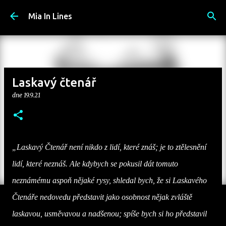
Přeskočit na hlavní obsah
Mia In Lines
Laskavý čtenář
dne
19.9.21
„Laskavý Čtenář není nikdo z lidí, které znáš; je to ztělesnění
lidí, které neznáš. Ale kdybych se pokusil dát tomuto
neznámému aspoň nějaké rysy, shledal bych, že si Laskavého
Čtenáře nedovedu představit jako osobnost nějak zvláště
laskavou, usměvavou a nadšenou; spíše bych si ho představil