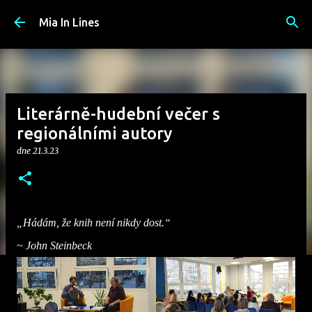
Přeskočit na hlavní obsah
Mia In Lines
Literárně-hudební večer s
regionálními autory
dne
21.3.23
„Hádám, že knih není nikdy dost.“
~ John Steinbeck