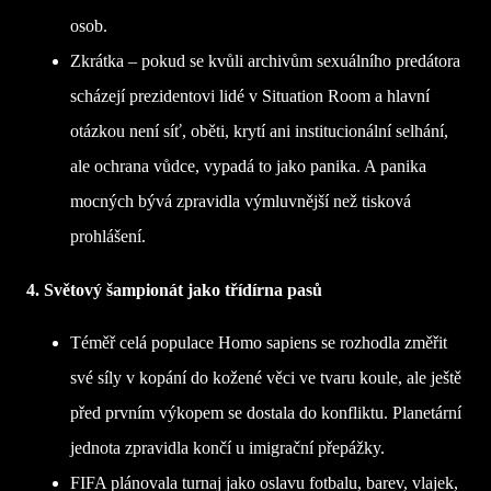
osob.
Zkrátka – pokud se kvůli archivům sexuálního predátora
scházejí prezidentovi lidé v Situation Room a hlavní
otázkou není síť, oběti, krytí ani institucionální selhání,
ale ochrana vůdce,
v
ypadá to jako panika. A panika
mocných bývá zpravidla výmluvnější než tisková
prohlášení.
4. Světový šampionát jako třídírna pasů
Téměř celá populace Homo sapiens se rozhodla změřit
své síly v kopání do kožené věci ve tvaru koule, ale ještě
před prvním výkopem se dostala do konfliktu. Planetární
jednota zpravidla končí u imigrační přepážky.
FIFA plánovala turnaj jako oslavu fotbalu, barev, vlajek,