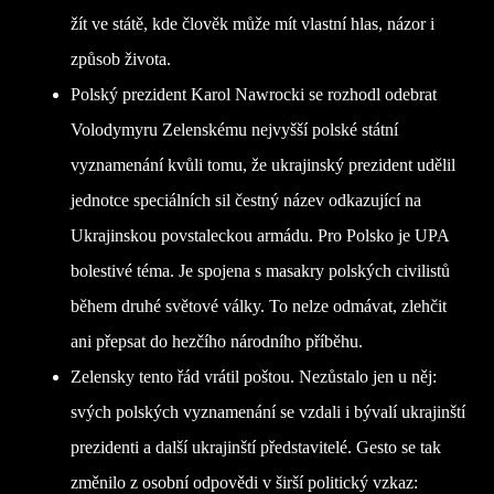
žít ve státě, kde člověk může mít vlastní hlas, názor i
způsob života.
Polský prezident Karol Nawrocki se rozhodl odebrat
Volodymyru Zelenskému nejvyšší polské státní
vyznamenání kvůli tomu, že ukrajinský prezident udělil
jednotce speciálních sil čestný název odkazující na
Ukrajinskou povstaleckou armádu. Pro Polsko je UPA
bolestivé téma. Je spojena s masakry polských civilistů
během druhé světové války. To nelze odmávat, zlehčit
ani přepsat do hezčího národního příběhu.
Zelensky tento řád vrátil poštou. Nezůstalo jen u něj:
svých polských vyznamenání se vzdali i bývalí ukrajinští
prezidenti a další ukrajinští představitelé. Gesto se tak
změnilo z osobní odpovědi v širší politický vzkaz: