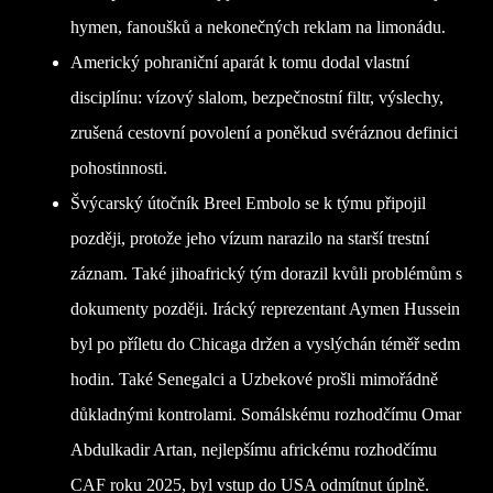
hymen, fanoušků a nekonečných reklam na limonádu.
Americký pohraniční aparát k tomu dodal vlastní
disciplínu: vízový slalom, bezpečnostní filtr, výslechy,
zrušená cestovní povolení a poněkud svéráznou definici
pohostinnosti.
Švýcarský útočník Breel Embolo se k týmu připojil
později, protože jeho vízum narazilo na starší trestní
záznam. Také jihoafrický tým dorazil kvůli problémům s
dokumenty později. Irácký reprezentant Aymen Hussein
byl po příletu do Chicaga držen a vyslýchán téměř sedm
hodin. Také Senegalci a Uzbekové prošli mimořádně
důkladnými kontrolami. Somálskému rozhodčímu Omar
Abdulkadir Artan, nejlepšímu africkému rozhodčímu
CAF roku 2025, byl vstup do USA odmítnut úplně.