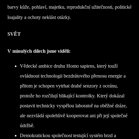
barvy kůže, pohlaví, majetku, reprodukční užitečnosti, politické
loajality a ochoty neklást otázky.
SVĚT
V minulých dílech jsme viděli:
Vědecké ambice druhu Homo sapiens, který touží
ovládnout technologii bezdrátového přenosu energie a
přitom je schopen vytrhat drahé senzory z oceánu,
protože ho rozčilují blikající kontrolky. Který dokázal
postavit technicky vyspělou laboratoř na oběžné dráze,
ale nezvládá spolehlivě kooperovat ani při její společné
údržbě.
Demokratickou společnost testující systém brzd a