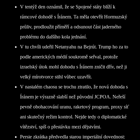
V tentýž den oznámil, že se Spojené státy blíží k
rámcové dohodě s Íránem. Ta měla otevřít Hormuzský
průliv, prodloužit příměří a odsunout část jaderného
problému do dalšího kola jednání.
V tu chvíli udeřil Netanyahu na Bejrút. Trump ho za to
podle amerických médií soukromě seřval, protože
izraelský útok mohl dohodu s Íránem zničit dřív, než ji
velký mírotvorce stihl vůbec uzavřít.
V nastalém chaosu se trochu ztratilo, že nová dohoda s
Íránem je výrazně slabší než původní JCPOA. Neřeší
pevně obohacování uranu, raketový program, proxy síť
ani skutečný režim kontrol. Nejde tedy o diplomatické
vítězství, spíš o přestávku mezi dějstvími.
Persie zkrátka předvedla starou imperiální dovednost: