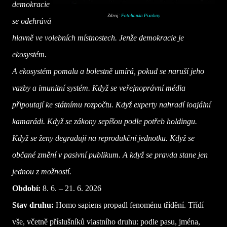
demokracie
Zdroj:
Fotobanka Pixabay
se odehrává
hlavně ve volebních místnostech. Jenže demokracie je
ekosystém.
A ekosystém pomalu a bolestně umírá, pokud se naruší jeho
vazby a imunitní systém. Když se veřejnoprávní média
připoutají ke státnímu rozpočtu. Když experty nahradí loajální
kamarádi. Když se zákony sepíšou podle potřeb holdingu.
Když se ženy degradují na reprodukční jednotku. Když se
občané změní v pasivní publikum. A když se pravda stane jen
jednou z možností.
Období:
8. 6. – 21. 6. 2026
Stav druhu:
Homo sapiens propadl fenoménu třídění. Třídí
vše, včetně příslušníků vlastního druhu: podle pasu, jména,