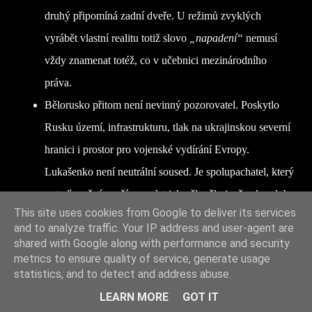
druhý připomíná zadní dveře. U režimů zvyklých
vyrábět vlastní realitu totiž slovo
„napadení“
nemusí
vždy znamenat totéž, co v učebnici mezinárodního
práva.
Bělorusko přitom není nevinný pozorovatel. Poskytlo
Rusku území, infrastrukturu, tlak na ukrajinskou severní
hranici i prostor pro vojenské vydírání Evropy.
Lukašenko není neutrální soused. Je spolupachatel, který
se teď možná snaží vypadat jako člověk, jenž celou dobu
This site uses cookies from Google to deliver its services
jen držel dveře, ale dovnitř přece nikoho netlačil.
and to analyze traffic. Your IP address and user-agent are
Teď už hlavně sleduje, zda se ruský medvěd náhodou
shared with Google along with performance and security
metrics to ensure quality of service, generate usage
neopírá o jeho plot víc, než plot unese.
statistics, and to detect and address abuse.
Evropa by si toho měla všimnout. Praskliny v ruském
LEARN MORE
GOT IT
bloku nevznikají jen na frontě. Vznikají i tam, kde menší