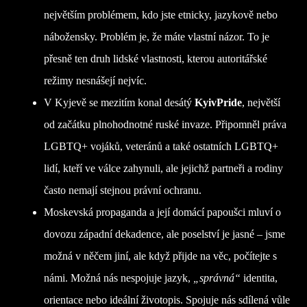
největším problémem, kdo jste etnicky, jazykově nebo
nábožensky. Problém je, že máte vlastní názor. To je
přesně ten druh lidské vlastnosti, kterou autoritářské
režimy nesnášejí nejvíc.
V Kyjevě se mezitím konal desátý
KyivPride
, největší
od začátku plnohodnotné ruské invaze. Připomněl práva
LGBTQ+ vojáků, veteránů a také ostatních LGBTQ+
lidí, kteří ve válce zahynuli, ale jejichž partneři a rodiny
často nemají stejnou právní ochranu.
Moskevská propaganda a její domácí papoušci mluví o
dovozu západní dekadence, ale poselství je jasné – jsme
možná v něčem jiní, ale když přijde na věc, počítejte s
námi. Možná nás nespojuje jazyk,
„správná“
identita,
orientace nebo ideální životopis. Spojuje nás sdílená vůle