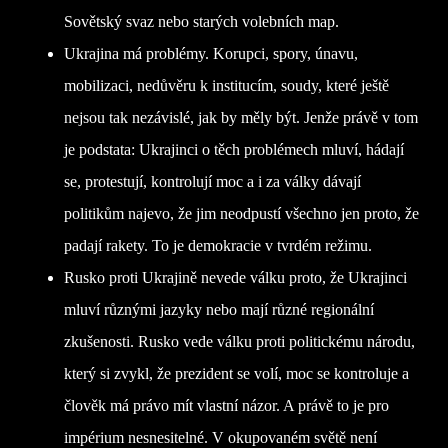
Sovětský svaz nebo starých volebních map.
Ukrajina má problémy. Korupci, spory, únavu,
mobilizaci, nedůvěru k institucím, soudy, které ještě
nejsou tak nezávislé, jak by měly být. Jenže právě v tom
je podstata: Ukrajinci o těch problémech mluví, hádají
se, protestují, kontrolují moc a i za války dávají
politikům najevo, že jim neodpustí všechno jen proto, že
padají rakety. To je demokracie v tvrdém režimu.
Rusko proti Ukrajině nevede válku proto, že Ukrajinci
mluví různými jazyky nebo mají různé regionální
zkušenosti. Rusko vede válku proti politickému národu,
který si zvykl, že prezident se volí, moc se kontroluje a
člověk má právo mít vlastní názor. A právě to je pro
impérium nesnesitelné. V okupovaném světě není