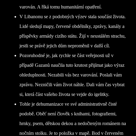
varován. A říká tomu humanitární opatření.
V Libanonu se z podobných výzev stala součást života.
Lidé sledují mapy, červené obdélníky, zprávy, kanály a
příspěvky armády cizího státu. Žijí v neustálém strachu,
jestli se právě jejich dům neproměnil v další cíl.
Pozoruhodné je, jak rychle se část veřejnosti už v
případě Gazanů naučila tuto krutost přijímat jako výraz
ohleduplnosti. Nezabili vás bez varování. Poslali vám
zprávu. Nezničili vám život náhle. Dali vám čas vybrat
si, která část vašeho života se vejde do igelitky.
Tohle je dehumanizace ve své administrativně čisté
podobě. Oběť není člověk s knihami, fotografiemi,
hrnky, psem, dětskou dekou a nedočteným románem na
nočním stolku. Je to položka v mapě. Bod v červeném