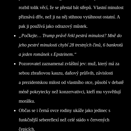
rozbil tolik věcí, že se přestal bát střepů. Vlastní minulost
přiznává dřív, než ji na něj stihnou vytáhnout ostatní. A
pak ji používá jako odrazový můstek.
„Počkejte… Trump právě řekl pestrá minulost? Mně do
jeho pestré minulosti chybí 28 trestných činů, 6 bankrotů
a jeden románek s Epsteinem.“
Pozorovatel zaznamenal zvláštní jev: muž, který má za
sebou zbraňovou kauzu, daňový průšvih, závislosti
a prezidentskou milost od vlastního otce, působí v debatě
méně pokrytecky než konzervativci, kteří mu vysvětlují
morálku.
Občas se i černá ovce rodiny ukáže jako jedinec s
funkčnější sebereflexí než celé stádo v červených
čepicích.