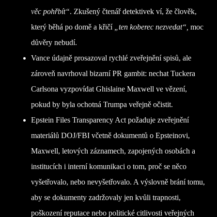
věc pohřbít“
. Zkušený čtenář detektivek ví, že člověk,
který běhá po domě a křičí
„ten koberec nezvedat“,
moc
důvěry nebudí.
Vance údajně prosazoval rychlé zveřejnění spisů, ale
zároveň navrhoval bizarní PR gambit: nechat Tuckera
Carlsona vyzpovídat Ghislaine Maxwell ve vězení,
pokud by byla ochotná Trumpa veřejně očistit.
Epstein Files Transparency Act požaduje zveřejnění
materiálů DOJ/FBI včetně dokumentů o Epsteinovi,
Maxwell, letových záznamech, zapojených osobách a
institucích i interní komunikaci o tom, proč se něco
vyšetřovalo, nebo nevyšetřovalo. A výslovně brání tomu,
aby se dokumenty zadržovaly jen kvůli trapnosti,
poškození reputace nebo politické citlivosti veřejných