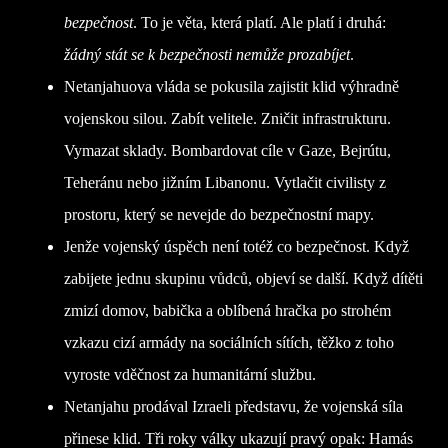
bezpečnost
. To je věta, která platí. Ale platí i druhá:
žádný stát se k bezpečnosti nemůže prozabíjet
.
Netanjahuova vláda se pokusila zajistit klid výhradně
vojenskou silou. Zabít velitele. Zničit infrastrukturu.
Vymazat sklady. Bombardovat cíle v Gaze, Bejrútu,
Teheránu nebo jižním Libanonu. Vytlačit civilisty z
prostoru, který se nevejde do bezpečnostní mapy.
Jenže vojenský úspěch není totéž co bezpečnost. Když
zabijete jednu skupinu vůdců, objeví se další. Když dítěti
zmizí domov, babička a oblíbená hračka po strohém
vzkazu cizí armády na sociálních sítích, těžko z toho
vyroste vděčnost za humanitární službu.
Netanjahu prodával Izraeli představu, že vojenská síla
přinese klid. Tři roky války ukazují pravý opak: Hamás