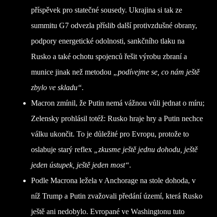
příspěvek pro statečné sousedy. Ukrajina si tak ze
summitu G7 odvezla příslib další protivzdušné obrany,
podpory energetické odolnosti, sankčního tlaku na
Rusko a také ochotu spojenců řešit výrobu zbraní a
munice jinak než metodou
„podívejme se, co nám ještě
zbylo ve skladu“.
Macron zmínil, že Putin nemá vážnou vůli jednat o míru;
Zelensky prohlásil totéž: Rusko hraje hry a Putin nechce
válku ukončit. To je důležité pro Evropu, protože to
oslabuje starý reflex
„zkusme ještě jednu dohodu, ještě
jeden ústupek, ještě jeden most“.
Podle Macrona ležela v Anchorage na stole dohoda, v
níž Trump a Putin zvažovali předání území, která Rusko
ještě ani nedobylo. Evropané ve Washingtonu tuto