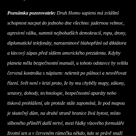
Poznámka pozorovatele:
Druh Homo sapiens má zvláštní
schopnost nacpat do jednoho dne všechno: jadernou velmoc,
agresivní válku, summit nejbohatších demokracií, ropu, drony,
diplomatické telefonáty, narozeninové blahopřání od diktátora
a klecový zápas před sídlem amerického prezidenta. Kdyby
planeta měla bezpečnostní manuál, u tohoto odstavce by svítila
červená kontrolka s nápisem: nekrmit po půlnoci a nesvěřovat
řízení. Svět není v krizi proto, že by mu chyběly mapy, zákony,
senzory, dohody, technologie, bezpečnostní aparáty nebo
tisková prohlášení, ale protože stále zapomíná, že pod mapou
je skutečný dům, na druhé straně hranice živá bytost, místo
slíbeného příměří další mrtví, mezi řádky vízového formuláře
životní sen a v červeném rámečku někdo, kdo se právě snaží