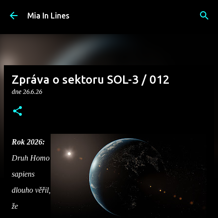
Přeskočit na hlavní obsah
Mia In Lines
Zpráva o sektoru SOL-3 / 012
dne
26.6.26
Rok 2026:
Druh Homo
sapiens
dlouho věřil,
že