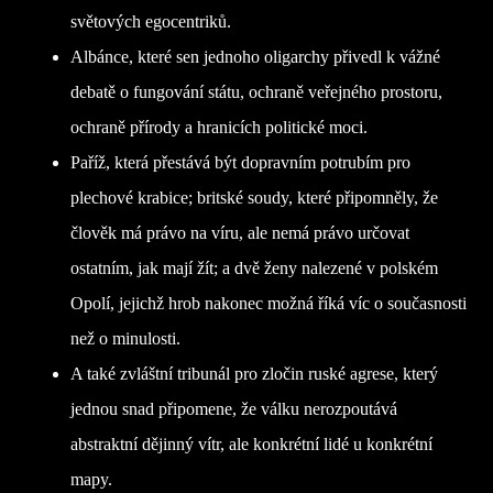
světových egocentriků.
Albánce, které sen jednoho oligarchy přivedl k vážné
debatě o fungování státu, ochraně veřejného prostoru,
ochraně přírody a hranicích politické moci.
Paříž, která přestává být dopravním potrubím pro
plechové krabice; britské soudy, které připomněly, že
člověk má právo na víru, ale nemá právo určovat
ostatním, jak mají žít; a dvě ženy nalezené v polském
Opolí, jejichž hrob nakonec možná říká víc o současnosti
než o minulosti.
A také zvláštní tribunál pro zločin ruské agrese, který
jednou snad připomene, že válku nerozpoutává
abstraktní dějinný vítr, ale konkrétní lidé u konkrétní
mapy.