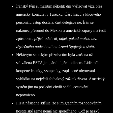
Íránský tým si mezitím několik dní vyřizoval víza přes
americký konzulát v Turecku. Část hráčů a klíčového
personálu vstup dostala, část delegace ne. Írán se
nakonec přesunul do Mexika a americké zápasy má řešit
způsobem:
přijet, odehrát, odjet, pokud možno bez
zbytečného nadechnutí na území Spojených států.
Některým skotským příznivcům byla zrušena už
schválená ESTA jen pár dní před odletem. Lidé měli
koupené letenky, vstupenky, zaplacené ubytování a
vyhlídku na největší fotbalový zážitek života. Americký
systém jim na poslední chvíli sdělil: cestování
nepovoleno.
FIFA následně sdělila, že s imigračním rozhodováním
hostitelské země nemá nic společného. Což je hezký