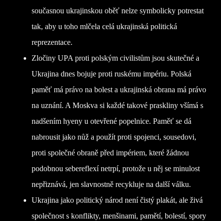
současnou ukrajinskou oběť nelze symbolicky potrestat
tak, aby u toho mlčela celá ukrajinská politická
reprezentace.
Zločiny UPA proti polským civilistům jsou skutečné a
Ukrajina dnes bojuje proti ruskému impériu. Polská
paměť má právo na bolest a ukrajinská obrana má právo
na uznání. A Moskva si každé takové praskliny všímá s
nadšením hyeny u otevřené popelnice. Paměť se dá
nabrousit jako nůž a použít proti spojenci, sousedovi,
proti společné obraně před impériem, které žádnou
podobnou sebereflexí netrpí, protože u něj se minulost
nepřiznává, jen slavnostně recykluje na další válku.
Ukrajina jako politický národ není čistý plakát, ale živá
společnost s konflikty, menšinami, pamětí, bolestí, spory