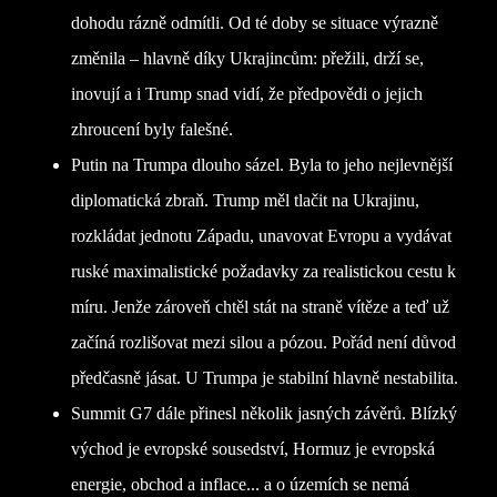
dohodu rázně odmítli. Od té doby se situace výrazně
změnila – hlavně díky Ukrajincům: přežili, drží se,
inovují a i Trump snad vidí, že předpovědi o jejich
zhroucení byly falešné.
Putin na Trumpa dlouho sázel. Byla to jeho nejlevnější
diplomatická zbraň. Trump měl tlačit na Ukrajinu,
rozkládat jednotu Západu, unavovat Evropu a vydávat
ruské maximalistické požadavky za realistickou cestu k
míru. Jenže zároveň chtěl stát na straně vítěze a teď už
začíná rozlišovat mezi silou a pózou. Pořád není důvod
předčasně jásat. U Trumpa je stabilní hlavně nestabilita.
Summit G7 dále přinesl několik jasných závěrů. Blízký
východ je evropské sousedství, Hormuz je evropská
energie, obchod a inflace... a o územích se nemá