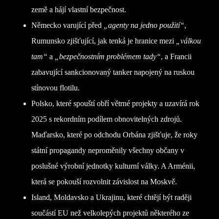
země a hájí vlastní bezpečnost.
Německo varující před
„agenty na jedno použití“
,
Rumunsko zjišťující, jak tenká je hranice mezi
„válkou
tam“
a
„bezpečnostním problémem tady“
, a Francii
zabavující sankcionovaný tanker napojený na ruskou
stínovou flotilu.
Polsko, které spouští obří větrné projekty a uzavírá rok
2025 s rekordním podílem obnovitelných zdrojů.
Maďarsko, které po odchodu Orbána zjišťuje, že roky
státní propagandy neproměnily všechny občany v
poslušné výrobní jednotky kulturní války. A Arménii,
která se pokouší rozvolnit závislost na Moskvě.
Island, Moldavsko a Ukrajinu, které chtějí být raději
součástí EU než velkolepých projektů některého ze