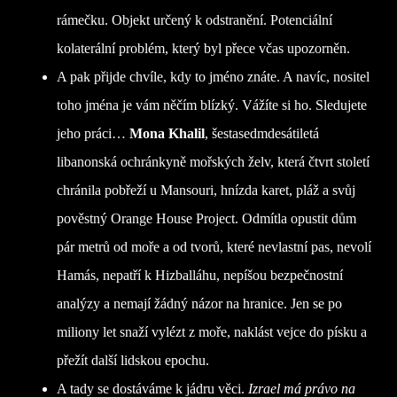
rámečku. Objekt určený k odstranění. Potenciální
kolaterální problém, který byl přece včas upozorněn.
A pak přijde chvíle, kdy to jméno znáte. A navíc, nositel
toho jména je vám něčím blízký. Vážíte si ho. Sledujete
jeho práci…
Mona Khalil
, šestasedmdesátiletá
libanonská ochránkyně mořských želv, která čtvrt století
chránila pobřeží u Mansouri, hnízda karet, pláž a svůj
pověstný Orange House Project. Odmítla opustit dům
pár metrů od moře a od tvorů, které nevlastní pas, nevolí
Hamás, nepatří k Hizballáhu, nepíšou bezpečnostní
analýzy a nemají žádný názor na hranice. Jen se po
miliony let snaží vylézt z moře, naklást vejce do písku a
přežít další lidskou epochu.
A tady se dostáváme k jádru věci.
Izrael má právo na