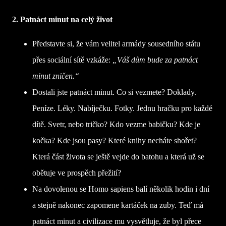
2. Patnáct minut na celý život
Představte si, že vám velitel armády sousedního státu
přes sociální sítě vzkáže:
„Váš dům bude za patnáct
minut zničen.“
Dostali jste patnáct minut. Co si vezmete? Doklady.
Peníze. Léky. Nabíječku. Fotky. Jednu hračku pro každé
dítě. Svetr, nebo tričko? Kdo vezme babičku? Kde je
kočka? Kde jsou pasy? Které knihy necháte shořet?
Která část života se ještě vejde do batohu a která už se
obětuje ve prospěch přežití?
Na dovolenou se Homo sapiens balí několik hodin i dní
a stejně nakonec zapomene kartáček na zuby. Teď má
patnáct minut a civilizace mu vysvětluje, že byl přece