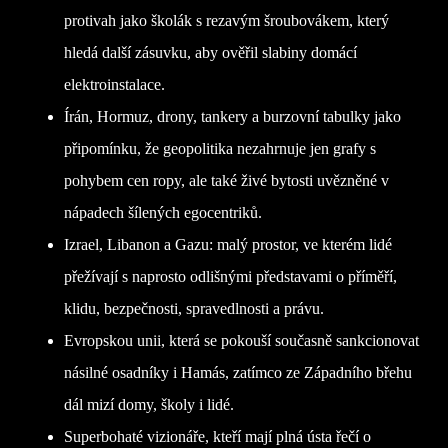
protivah jako školák s rezavým šroubovákem, který
hledá další zásuvku, aby ověřil slabiny domácí
elektroinstalace.
Írán, Hormuz, drony, tankery a burzovní tabulky jako
připomínku, že geopolitika nezahrnuje jen grafy s
pohybem cen ropy, ale také živé bytosti uvězněné v
nápadech šílených egocentriků.
Izrael, Libanon a Gazu: malý prostor, ve kterém lidé
přežívají s naprosto odlišnými představami o příměří,
klidu, bezpečnosti, spravedlnosti a právu.
Evropskou unii, která se pokouší současně sankcionovat
násilné osadníky i Hamás, zatímco ze Západního břehu
dál mizí domy, školy i lidé.
Superbohaté vizionáře, kteří mají plná ústa řečí o