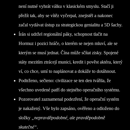
není nutné vyhrát válku v klasickém smyslu. Stačí ji
přežít tak, aby se vítěz vyčerpal, znejistěl a nakonec
začal vydávat ústup za strategickou genialitu a 5D šachy.
Írán si udržel regionální páky, schopnost tlačit na
Hormuz i pozici hráče, o kterém se nejen mluví, ale se
kterým se musí jednat. Čína může sčítat zisky. Spojené
státy mezitím ztrácejí munici, kredit i pověst aktéra, který
ví, co chce, umí to naplánovat a dokáže to dotáhnout.
Podtrženo, sečteno: civilizace se ten den tvářila, že
všechno uvedené patří do stejného operačního systému.
Pozorovatel zaznamenal podezření, že operační systém
je nakažený. Vše bylo zapsáno, ověřeno a odloženo do
složky
„nepravděpodobné, ale pravděpodobně
skutečné“
.