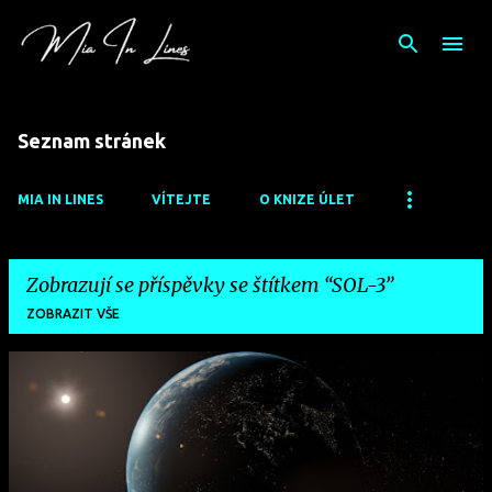
Přeskočit na hlavní obsah
Seznam stránek
MIA IN LINES
VÍTEJTE
O KNIZE ÚLET
Zobrazují se příspěvky se štítkem
SOL-3
ZOBRAZIT VŠE
P
ř
í
s