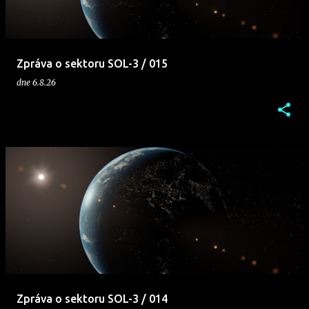
p
ě
v
Zpráva o sektoru SOL-3 / 015
k
dne
6.8.26
y
Zpráva o sektoru SOL-3 / 014