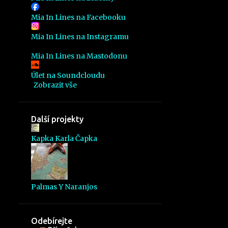
3
března
Mia In Lines na Facebooku
3
února
Mia In Lines na Instagramu
3
ledna
Mia In Lines na Mastodonu
43
2020
Úlet na Soundcloudu
Zobrazit vše
3
prosince
2
listopadu
Další projekty
2
října
Kapka Karla Čapka
2
září
3
srpna
1
července
Palmas Y Naranjos
4
června
4
května
Odebírejte