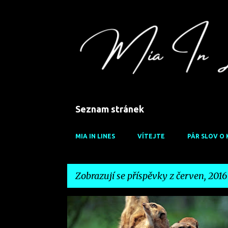
Seznam stránek
MIA IN LINES
VÍTEJTE
PÁR SLOV O 
Zobrazují se příspěvky z červen, 2016
P
SLOVA & ŘÁDKY
ZA MYŠLENÍ
ř