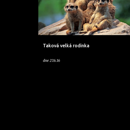
í
s
p
ě
v
Taková velká rodinka
k
y
dne
27.6.16