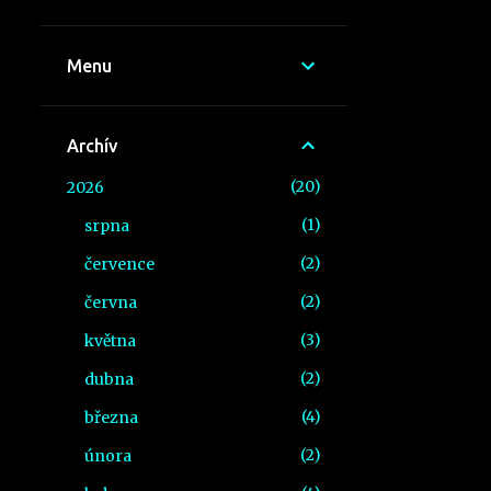
Menu
Archív
20
2026
1
srpna
2
července
2
června
3
května
2
dubna
4
března
2
února