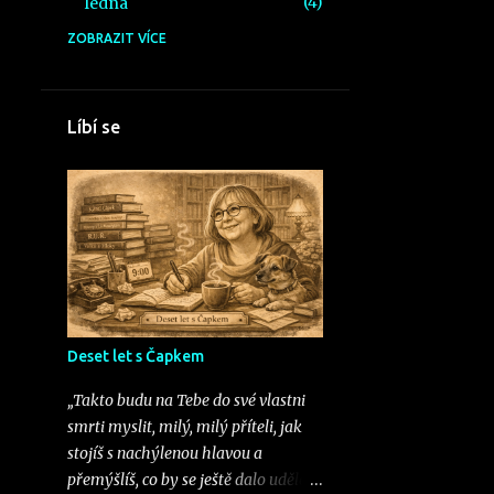
4
ledna
ZOBRAZIT VÍCE
46
2025
2
listopadu
31
října
Líbí se
1
září
1
srpna
1
července
2
června
1
dubna
2
března
Deset let s Čapkem
2
února
„Takto budu na Tebe do své vlastni
smrti myslit, milý, milý příteli, jak
3
ledna
stojíš s nachýlenou hlavou a
21
2024
přemýšlíš, co by se ještě dalo udělat,