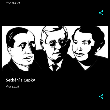
dne
11.4.21
Setkání s Čapky
dne
3.4.21