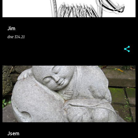
p
ě
v
Jim
k
dne
17.4.21
y
Jsem