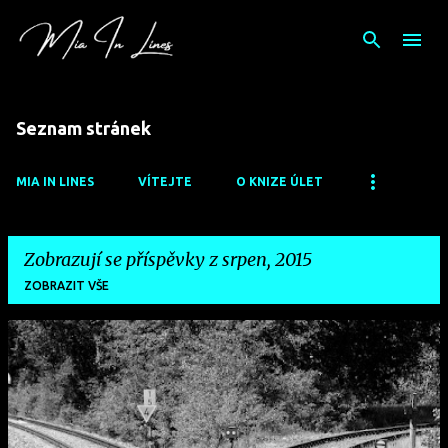
Přeskočit na hlavní obsah
Seznam stránek
MIA IN LINES
VÍTEJTE
O KNIZE ÚLET
Zobrazují se příspěvky z srpen, 2015
ZOBRAZIT VŠE
P
ř
í
s