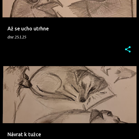
p
ě
v
Až se ucho utrhne
k
dne
25.1.25
y
Návrat k tužce