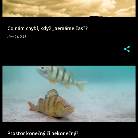
p
ě
v
Co nám chybí, když „nemáme čas“?
k
dne
24.2.15
y
Prostor konečný či nekonečný?